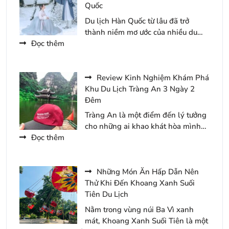
Năm
Xanh
Quốc
2026
Suối
Du lịch Hàn Quốc từ lâu đã trở
Tiên
thành niềm mơ ước của nhiều du…
Du
:
Đọc thêm
Lịch
Những
2
Món
Ngày
Ăn
Review Kinh Nghiệm Khám Phá
1
Ngon
Khu Du Lịch Tràng An 3 Ngày 2
Đêm
Không
Đêm
Nên
Tràng An là một điểm đến lý tưởng
Bỏ
cho những ai khao khát hòa mình…
Qua
:
Đọc thêm
Khi
Review
Đến
Kinh
Du
Nghiệm
Những Món Ăn Hấp Dẫn Nên
Lịch
Khám
Thử Khi Đến Khoang Xanh Suối
Hàn
Phá
Tiên Du Lịch
Quốc
Khu
Nằm trong vùng núi Ba Vì xanh
Du
mát, Khoang Xanh Suối Tiên là một
Lịch