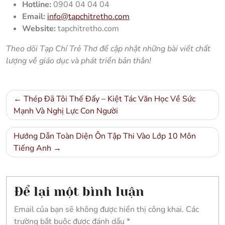
Hotline:
0904 04 04 04
Email:
info@tapchitretho.com
Website:
tapchitretho.com
Theo dõi Tạp Chí Trẻ Thơ để cập nhật những bài viết chất
lượng về giáo dục và phát triển bản thân!
Điều
Thép Đã Tôi Thế Đấy – Kiệt Tác Văn Học Về Sức
hướng
Mạnh Và Nghị Lực Con Người
bài
Hướng Dẫn Toàn Diện Ôn Tập Thi Vào Lớp 10 Môn
viết
Tiếng Anh
Để lại một bình luận
Email của bạn sẽ không được hiển thị công khai.
Các
trường bắt buộc được đánh dấu
*