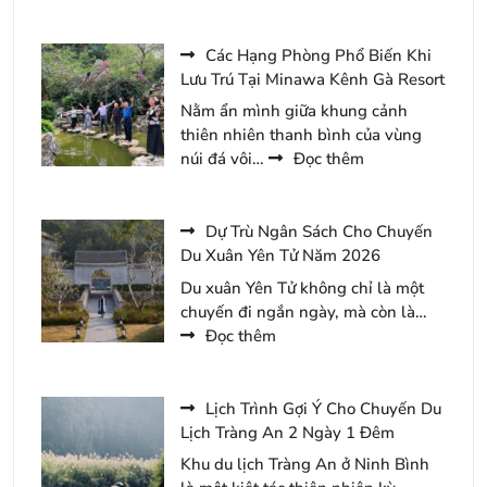
Top
5
Khu
Các Hạng Phòng Phổ Biến Khi
Vực
Lưu Trú Tại Minawa Kênh Gà Resort
Thu
Nằm ẩn mình giữa khung cảnh
Hút
thiên nhiên thanh bình của vùng
Du
:
núi đá vôi…
Đọc thêm
Khách
Các
Tại
Hạng
Tam
Phòng
Dự Trù Ngân Sách Cho Chuyến
Chúc
Phổ
Du Xuân Yên Tử Năm 2026
Năm
Biến
Du xuân Yên Tử không chỉ là một
2026
Khi
chuyến đi ngắn ngày, mà còn là…
Lưu
:
Đọc thêm
Trú
Dự
Tại
Trù
Minawa
Ngân
Lịch Trình Gợi Ý Cho Chuyến Du
Kênh
Sách
Lịch Tràng An 2 Ngày 1 Đêm
Gà
Cho
Khu du lịch Tràng An ở Ninh Bình
Resort
Chuyến