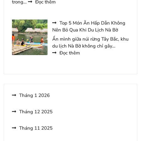
:
trong…
Đọc thêm
Tràng
Những
An
Món
3
Ăn
Top 5 Món Ăn Hấp Dẫn Không
Ngày
Hấp
Nên Bỏ Qua Khi Du Lịch Nà Bờ
2
Dẫn
Ẩn mình giữa núi rừng Tây Bắc, khu
Đêm
Nên
du lịch Nà Bờ không chỉ gây…
Thử
:
Đọc thêm
Khi
Top
Đến
5
Khoang
Món
Xanh
Ăn
Suối
Hấp
Tiên
Dẫn
Tháng 1 2026
Du
Không
Lịch
Nên
Tháng 12 2025
Bỏ
Qua
Tháng 11 2025
Khi
Du