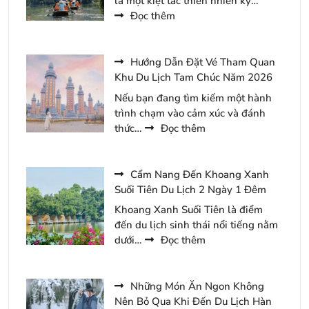
là một kiệt tác thiên nhiên kỳ…
Du
:
Đọc thêm
Xuân
Lịch
Yên
Trình
Tử
Gợi
Hướng Dẫn Đặt Vé Tham Quan
Năm
Ý
Khu Du Lịch Tam Chúc Năm 2026
2026
Cho
Nếu bạn đang tìm kiếm một hành
Chuyến
trình chạm vào cảm xúc và đánh
Du
:
thức…
Đọc thêm
Lịch
Hướng
Tràng
Dẫn
An
Đặt
Cẩm Nang Đến Khoang Xanh
2
Vé
Suối Tiên Du Lịch 2 Ngày 1 Đêm
Ngày
Tham
Khoang Xanh Suối Tiên là điểm
1
Quan
đến du lịch sinh thái nổi tiếng nằm
Đêm
Khu
:
dưới…
Đọc thêm
Du
Cẩm
Lịch
Nang
Tam
Đến
Những Món Ăn Ngon Không
Chúc
Khoang
Nên Bỏ Qua Khi Đến Du Lịch Hàn