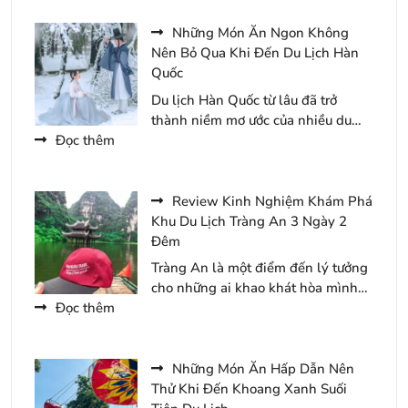
Lịch
Nang
Tam
Đến
Những Món Ăn Ngon Không
Chúc
Khoang
Nên Bỏ Qua Khi Đến Du Lịch Hàn
Năm
Xanh
Quốc
2026
Suối
Du lịch Hàn Quốc từ lâu đã trở
Tiên
thành niềm mơ ước của nhiều du…
Du
:
Đọc thêm
Lịch
Những
2
Món
Ngày
Ăn
Review Kinh Nghiệm Khám Phá
1
Ngon
Khu Du Lịch Tràng An 3 Ngày 2
Đêm
Không
Đêm
Nên
Tràng An là một điểm đến lý tưởng
Bỏ
cho những ai khao khát hòa mình…
Qua
:
Đọc thêm
Khi
Review
Đến
Kinh
Du
Nghiệm
Những Món Ăn Hấp Dẫn Nên
Lịch
Khám
Thử Khi Đến Khoang Xanh Suối
Hàn
Phá