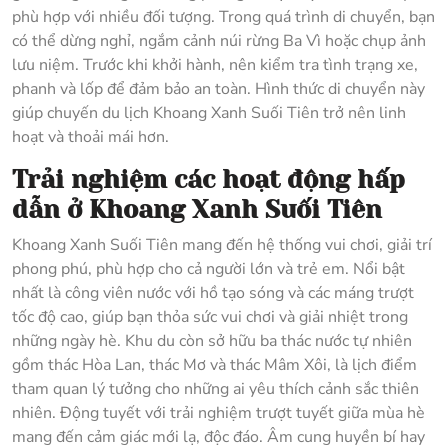
phù hợp với nhiều đối tượng. Trong quá trình di chuyển, bạn
có thể dừng nghỉ, ngắm cảnh núi rừng Ba Vì hoặc chụp ảnh
lưu niệm. Trước khi khởi hành, nên kiểm tra tình trạng xe,
phanh và lốp để đảm bảo an toàn. Hình thức di chuyển này
giúp chuyến du lịch Khoang Xanh Suối Tiên trở nên linh
hoạt và thoải mái hơn.
Trải nghiệm các hoạt động hấp
dẫn ở Khoang Xanh Suối Tiên
Khoang Xanh Suối Tiên mang đến hệ thống vui chơi, giải trí
phong phú, phù hợp cho cả người lớn và trẻ em. Nổi bật
nhất là công viên nước với hồ tạo sóng và các máng trượt
tốc độ cao, giúp bạn thỏa sức vui chơi và giải nhiệt trong
những ngày hè. Khu du còn sở hữu ba thác nước tự nhiên
gồm thác Hòa Lan, thác Mơ và thác Mâm Xôi, là lịch điểm
tham quan lý tưởng cho những ai yêu thích cảnh sắc thiên
nhiên. Động tuyết với trải nghiệm trượt tuyết giữa mùa hè
mang đến cảm giác mới lạ, độc đáo. Âm cung huyền bí hay