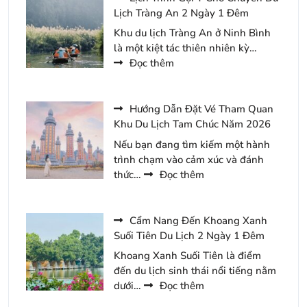
Kênh
Sách
Lịch Tràng An 2 Ngày 1 Đêm
Gà
Cho
Khu du lịch Tràng An ở Ninh Bình
Resort
Chuyến
là một kiệt tác thiên nhiên kỳ…
Du
:
Đọc thêm
Xuân
Lịch
Yên
Trình
Tử
Gợi
Hướng Dẫn Đặt Vé Tham Quan
Năm
Ý
Khu Du Lịch Tam Chúc Năm 2026
2026
Cho
Nếu bạn đang tìm kiếm một hành
Chuyến
trình chạm vào cảm xúc và đánh
Du
:
thức…
Đọc thêm
Lịch
Hướng
Tràng
Dẫn
An
Đặt
Cẩm Nang Đến Khoang Xanh
2
Vé
Suối Tiên Du Lịch 2 Ngày 1 Đêm
Ngày
Tham
Khoang Xanh Suối Tiên là điểm
1
Quan
đến du lịch sinh thái nổi tiếng nằm
Đêm
Khu
:
dưới…
Đọc thêm
Du
Cẩm