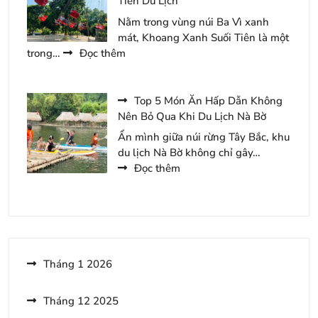
Tiên Du Lịch
Quốc
Khu
Nằm trong vùng núi Ba Vì xanh
Du
mát, Khoang Xanh Suối Tiên là một
Lịch
:
trong…
Đọc thêm
Tràng
Những
An
Món
3
Ăn
Top 5 Món Ăn Hấp Dẫn Không
Ngày
Hấp
Nên Bỏ Qua Khi Du Lịch Nà Bờ
2
Dẫn
Ẩn mình giữa núi rừng Tây Bắc, khu
Đêm
Nên
du lịch Nà Bờ không chỉ gây…
Thử
:
Đọc thêm
Khi
Top
Đến
5
Khoang
Món
Xanh
Ăn
Suối
Hấp
Tiên
Dẫn
Tháng 1 2026
Du
Không
Lịch
Nên
Tháng 12 2025
Bỏ