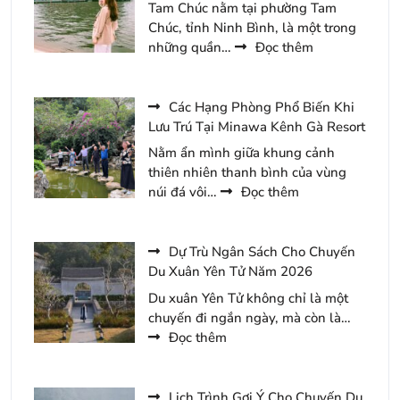
Tam Chúc nằm tại phường Tam
Chúc, tỉnh Ninh Bình, là một trong
:
những quần…
Đọc thêm
Top
5
Khu
Các Hạng Phòng Phổ Biến Khi
Vực
Lưu Trú Tại Minawa Kênh Gà Resort
Thu
Nằm ẩn mình giữa khung cảnh
Hút
thiên nhiên thanh bình của vùng
Du
:
núi đá vôi…
Đọc thêm
Khách
Các
Tại
Hạng
Tam
Phòng
Dự Trù Ngân Sách Cho Chuyến
Chúc
Phổ
Du Xuân Yên Tử Năm 2026
Năm
Biến
Du xuân Yên Tử không chỉ là một
2026
Khi
chuyến đi ngắn ngày, mà còn là…
Lưu
:
Đọc thêm
Trú
Dự
Tại
Trù
Minawa
Ngân
Lịch Trình Gợi Ý Cho Chuyến Du