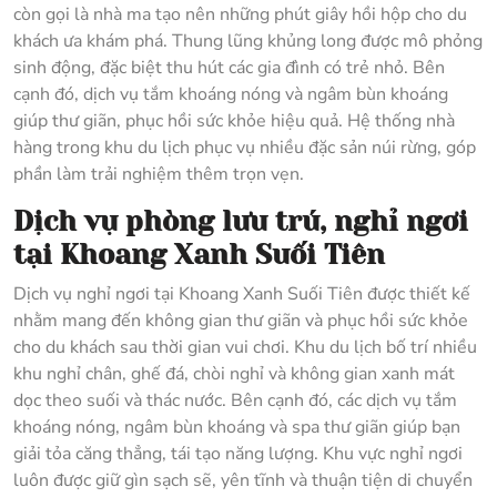
còn gọi là nhà ma tạo nên những phút giây hồi hộp cho du
khách ưa khám phá. Thung lũng khủng long được mô phỏng
sinh động, đặc biệt thu hút các gia đình có trẻ nhỏ. Bên
cạnh đó, dịch vụ tắm khoáng nóng và ngâm bùn khoáng
giúp thư giãn, phục hồi sức khỏe hiệu quả. Hệ thống nhà
hàng trong khu du lịch phục vụ nhiều đặc sản núi rừng, góp
phần làm trải nghiệm thêm trọn vẹn.
Dịch vụ phòng lưu trú, nghỉ ngơi
tại Khoang Xanh Suối Tiên
Dịch vụ nghỉ ngơi tại Khoang Xanh Suối Tiên được thiết kế
nhằm mang đến không gian thư giãn và phục hồi sức khỏe
cho du khách sau thời gian vui chơi. Khu du lịch bố trí nhiều
khu nghỉ chân, ghế đá, chòi nghỉ và không gian xanh mát
dọc theo suối và thác nước. Bên cạnh đó, các dịch vụ tắm
khoáng nóng, ngâm bùn khoáng và spa thư giãn giúp bạn
giải tỏa căng thẳng, tái tạo năng lượng. Khu vực nghỉ ngơi
luôn được giữ gìn sạch sẽ, yên tĩnh và thuận tiện di chuyển