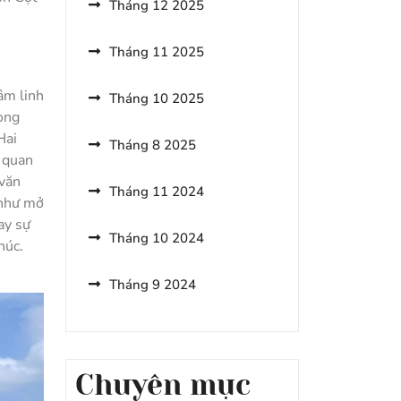
Tháng 12 2025
Bỏ
Qua
Tháng 11 2025
Khi
Du
Lịch
âm linh
Tháng 10 2025
Nà
cong
Bờ
Hai
Tháng 8 2025
h quan
 văn
Tháng 11 2024
 như mở
ay sự
Tháng 10 2024
húc.
Tháng 9 2024
Chuyên mục