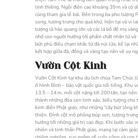
linh thiêng. Ngôi điện cao khoảng 39 m và có d
cùng tham gia lễ bái. Bên trong ba pho tượng
song, tượng trưng cho quá khứ, hiện tại và vị 
tượng là hào quang lớn và các lá bồ đề mạ vàng
nhở con người hướng tới phẩm chất nhân từ và 
bức phù điêu chạm khắc từ đá núi lửa, kể lại nh
kết hợp giữa đá, đồng và vàng tạo nên vẻ uy ng
Vườn Cột Kinh
Vườn Cột Kinh tại khu du lịch chùa Tam Chúc l
ở Ninh Bình – bảo vật quốc gia nổi tiếng. Khu
13,5 – 14 m, mỗi cột nặng tới 200 tấn, tạo nên
thành những đóa sen tinh xảo, biểu tượng cho 
kinh điển Phật giáo, như những “cây bút lông khổ
thiện. Đỉnh cột mô phỏng búp sen, tượng trưng
hướng tới những giá trị cao đẹp. Khi bước vào 
nhiên và tinh thần Phật giáo, mang lại cảm giác
chiêm nghiệm, suy ngẫm về cuộc sống và con đư