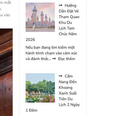
ầm mắt
Gợi
Hướng
.
Ý
Dẫn Đặt Vé
òa vào
Cho
Tham Quan
Chuyến
Khu Du
Du
Lịch Tam
Lịch
Chúc Năm
Tràng
2026
An
Nếu bạn đang tìm kiếm một
2
hành trình chạm vào cảm xúc
Ngày
:
và đánh thức…
Đọc thêm
1
Hướng
Đêm
Dẫn
Đặt
Cẩm
Vé
Nang Đến
Tham
Khoang
Quan
Xanh Suối
Khu
Tiên Du
Du
Lịch 2 Ngày
Lịch
1 Đêm
Tam