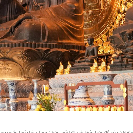
ng quần thể chùa Tam Chúc, nổi bật với kiến trúc đồ sộ và khô