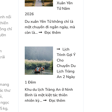
Lưu
Xuân Yên
Trú
Tử Năm
Tại
2026
ảnh nổi
Minawa
Du xuân Yên Tử không chỉ là
chiền
Kênh
một chuyến đi ngắn ngày, mà
ông chỉ
Gà
:
còn là…
Đọc thêm
Vườn
Resort
Dự
Trù
Ngân
Lịch
m
Sách
Trình Gợi Ý
rải
Cho
Cho
Chuyến
Chuyến Du
Du
Lịch Tràng
Xuân
An 2 Ngày
Yên
1 Đêm
, mang
Tử
Khu du lịch Tràng An ở Ninh
ác thư
Năm
Bình là một kiệt tác thiên
i,
2026
:
nhiên kỳ…
Đọc thêm
 ngọc
Lịch
5 kg,
Trình