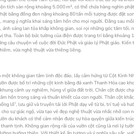
iện tích sàn rộng khoảng 5.000 m², có thể chứa hàng nghìn phật
 Phật bằng đồng đen nặng khoảng 80 tấn mỗi tượng được đặt so
lai, mang ý nghĩa khai sáng tâm hồn cho mọi người. Đằng sau mỗ
, ánh sáng lan tỏa khắp không gian, soi rọi những góc tăm tối, 
vị tha. Toàn bộ bức tường của điện được trang trí bằng khoảng
ững câu chuyện về cuộc đời Đức Phật và giáo lý Phật giáo. Kiến 
hiêm, vừa nghệ thuật vừa thiêng liêng.
à một không gian tâm linh độc đáo, lấy cảm hứng từ Cột Kinh N
 vườn được bố trí những cột kinh bằng đá xanh Thanh Hóa cao kh
 khung cảnh uy nghiêm, hùng vĩ giữa đất trời. Chân cột được ch
tâm hồn trong sáng và thuần khiết của con người. Thân cột khắc
ng lồ”, lưu giữ và truyền tải lời Phật dạy về từ bi, trí tuệ và h
 cho sự giác ngộ, vừa tạo vẻ đẹp nghệ thuật vừa nhắc nhở con 
vườn du khách có thể cảm nhận được sự hòa quyện giữa kiến trúc
 thanh tịnh. Không gian rộng rãi của vườn cột cũng là nơi lý tưở
ờng hướng thiện. Với thiết kế ấn tượng và ý nghĩa sâu sắc, vư