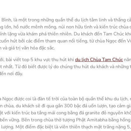
ình, là một trong những quần thể du lịch tâm linh và thắng c
ng lớn, hồ nước mênh mông, núi non hữu tình và kiến trúc chùa 
tĩnh lặng vừa khám phá thiên nhiên. Du khách đến Tam Chúc kh
cuốn hút bởi các điểm tham quan nổi tiếng, từ chùa Ngọc đến 
và giá trị văn hóa đặc sắc.
i, bài viết top 5 khu vực thu hút khi
du lịch Chùa Tam Chúc
nă
nhất. Từ đó biết được lý do chúng thu hút du khách và những t
đến nơi đây.
a Ngọc được coi là đàn tế trời của toàn bộ quần thể khu du lịch
ến chùa, du khách sẽ đi qua gần 300 bậc đá uốn lượn, tạo cảm gi
bật với kiến trúc ba tầng mái cong bằng đá granite đỏ nguyên khố
a bền vững. Bên trong chùa thờ tượng Phật Amitabha bằng hồng
 lượng. Một điểm đặc biệt là viên thiên thạch mặt trăng nặng 5,