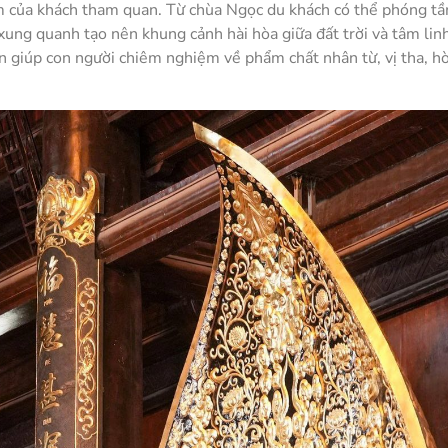
âm của khách tham quan. Từ chùa Ngọc du khách có thể phóng t
xung quanh tạo nên khung cảnh hài hòa giữa đất trời và tâm linh
n giúp con người chiêm nghiệm về phẩm chất nhân từ, vị tha, h