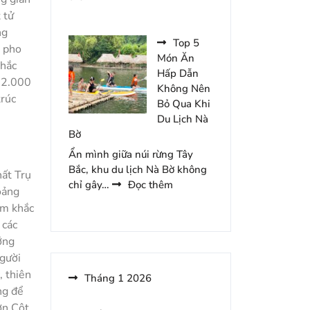
Đêm
Những
 tử
Món
ng
Ăn
Top 5
i pho
Hấp
Món Ăn
nhắc
Dẫn
Hấp Dẫn
 12.000
Nên
Không Nên
trúc
Thử
Bỏ Qua Khi
Khi
Du Lịch Nà
Đến
Bờ
Khoang
Ẩn mình giữa núi rừng Tây
Xanh
Bắc, khu du lịch Nà Bờ không
hất Trụ
Suối
:
chỉ gây…
Đọc thêm
oảng
Tiên
Top
ạm khắc
Du
5
Lịch
 các
Món
ướng
Ăn
người
Hấp
, thiên
Dẫn
Tháng 1 2026
Không
ng để
Nên
ờn Cột