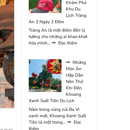
Nên
Khám Phá
Bỏ
Khu Du
Qua
Lịch Tràng
Khi
An 3 Ngày 2 Đêm
Đến
Tràng An là một điểm đến lý
Du
tưởng cho những ai khao khát
Lịch
:
hòa mình…
Đọc thêm
Hàn
Review
Quốc
Kinh
Nghiệm
Những
Khám
Món Ăn
Phá
Hấp Dẫn
Khu
Nên Thử
Du
Khi Đến
Lịch
Khoang
Tràng
Xanh Suối Tiên Du Lịch
An
Nằm trong vùng núi Ba Vì
3
xanh mát, Khoang Xanh Suối
Ngày
Tiên là một trong…
Đọc
2
:
thêm
ng gian