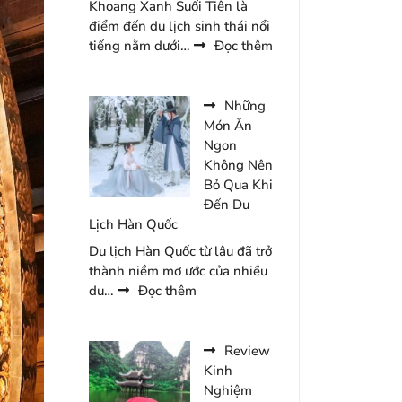
Khoang Xanh Suối Tiên là
Chúc
điểm đến du lịch sinh thái nổi
Năm
:
tiếng nằm dưới…
Đọc thêm
2026
Cẩm
Nang
Đến
Những
Khoang
Món Ăn
Xanh
Ngon
Suối
Không Nên
Tiên
Bỏ Qua Khi
Du
Đến Du
Lịch
Lịch Hàn Quốc
2
Du lịch Hàn Quốc từ lâu đã trở
Ngày
thành niềm mơ ước của nhiều
1
:
du…
Đọc thêm
Đêm
Những
Món
Ăn
Review
Ngon
Kinh
Không
Nghiệm