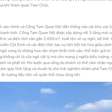
ua khi tham quan Tam Chúc.
 vào chính và Cổng Tam Quan Nội dẫn thẳng vào các khu vực t
n thanh tịnh. Cổng Tam Quan Nội được xây dựng với 3 tầng mái 
8 m và diện tích sàn gần 2.000 m², toát lên vẻ uy nghi, bề thế. 
 Vườn Cột Kinh và các điện thờ, tạo sự liên kết hài hòa giữa cản
 ngói cong là những hoa văn chạm khắc tinh xảo, thể hiện giá trị
 không chỉ là cửa ngõ vật lý mà còn mang ý nghĩa biểu tượng,
hách và phật tử. Khi bước qua cổng du khách có thể cảm nhận ng
o cảm giác tĩnh lặng và chuẩn bị cho trải nghiệm khám phá Tam C
ại ấn tượng đầu tiên về quần thể chùa rộng lớn.