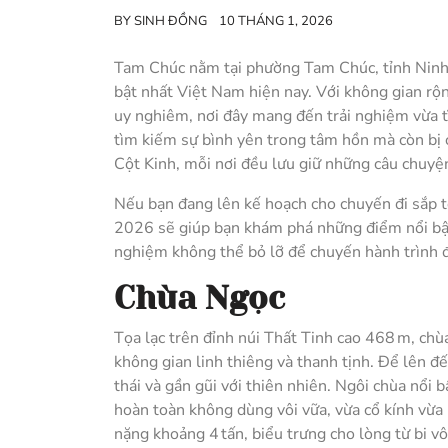
BY
SINH ĐỒNG
10 THÁNG 1, 2026
Tam Chúc nằm tại phường Tam Chúc, tỉnh Ninh B
bật nhất Việt Nam hiện nay. Với không gian rộ
uy nghiêm, nơi đây mang đến trải nghiệm vừa 
tìm kiếm sự bình yên trong tâm hồn mà còn bị 
Cột Kinh, mỗi nơi đều lưu giữ những câu chuyện 
Nếu bạn đang lên kế hoạch cho chuyến đi sắp tớ
2026 sẽ giúp bạn khám phá những điểm nổi bật 
nghiệm không thể bỏ lỡ để chuyến hành trình 
Chùa Ngọc
Tọa lạc trên đỉnh núi Thất Tinh cao 468 m, chù
không gian linh thiêng và thanh tịnh. Để lên đ
thái và gần gũi với thiên nhiên. Ngôi chùa nổi 
hoàn toàn không dùng vôi vữa, vừa cổ kính vừ
nặng khoảng 4 tấn, biểu trưng cho lòng từ bi vô