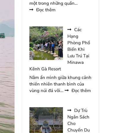
một trong những quần…
:
Đọc thêm
Top
5
Khu
Các
Vực
Hạng
Thu
Phòng Phổ
Hút
Biến Khi
Du
Lưu Trú Tại
Khách
Minawa
Tại
Kênh Gà Resort
Tam
Nằm ẩn mình giữa khung cảnh
Chúc
thiên nhiên thanh bình của
Năm
:
vùng núi đá vôi…
Đọc thêm
2026
Các
Hạng
Phòng
Dự Trù
Phổ
Ngân Sách
Biến
Cho
Khi
Chuyến Du