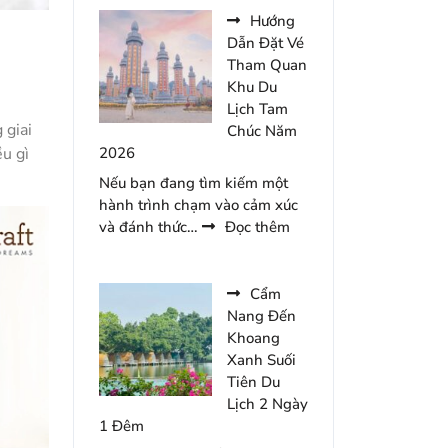
Gợi
Hướng
Ý
Dẫn Đặt Vé
Cho
Tham Quan
Chuyến
Khu Du
Du
Lịch Tam
 giai
Lịch
Chúc Năm
Tràng
ều gì
2026
An
Nếu bạn đang tìm kiếm một
2
hành trình chạm vào cảm xúc
Ngày
:
và đánh thức…
Đọc thêm
1
Hướng
Đêm
Dẫn
Đặt
Cẩm
Vé
Nang Đến
Tham
Khoang
Quan
Xanh Suối
Khu
Tiên Du
Du
Lịch 2 Ngày
Lịch
1 Đêm
Tam