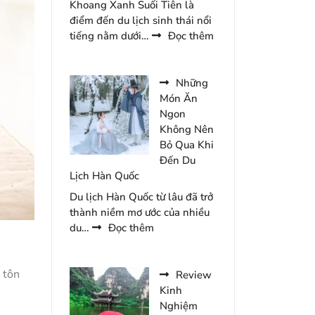
Khoang Xanh Suối Tiên là
Chúc
điểm đến du lịch sinh thái nổi
Năm
:
tiếng nằm dưới…
Đọc thêm
2026
Cẩm
Nang
Đến
Những
Khoang
Món Ăn
Xanh
Ngon
Suối
Không Nên
Tiên
Bỏ Qua Khi
Du
Đến Du
Lịch
Lịch Hàn Quốc
2
Du lịch Hàn Quốc từ lâu đã trở
Ngày
thành niềm mơ ước của nhiều
1
:
du…
Đọc thêm
Đêm
Những
Món
Ăn
 tôn
Review
Ngon
Kinh
Không
Nghiệm