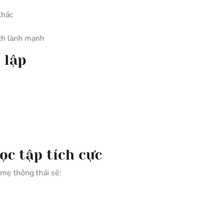
khác
ch lành mạnh
 lập
:
ọc tập tích cực
 mẹ thông thái sẽ: