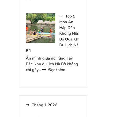
Đêm
Những
Món
Ăn
Top 5
Hấp
Món Ăn
Dẫn
Hấp Dẫn
Nên
Không Nên
Thử
Bỏ Qua Khi
Khi
Du Lịch Nà
Đến
Bờ
Khoang
Ẩn mình giữa núi rừng Tây
Xanh
Bắc, khu du lịch Nà Bờ không
Suối
:
chỉ gây…
Đọc thêm
Tiên
Top
Du
5
Lịch
Món
Ăn
Hấp
Dẫn
Tháng 1 2026
Không
Nên