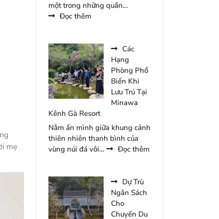
một trong những quần…
:
Đọc thêm
Top
5
Khu
Các
Vực
Hạng
Thu
Phòng Phổ
Hút
Biến Khi
Du
Lưu Trú Tại
Khách
Minawa
Tại
Kênh Gà Resort
Tam
Nằm ẩn mình giữa khung cảnh
Chúc
ong
thiên nhiên thanh bình của
Năm
ời mẹ
:
vùng núi đá vôi…
Đọc thêm
2026
Các
Hạng
Phòng
Dự Trù
Phổ
Ngân Sách
Biến
Cho
Khi
Chuyến Du