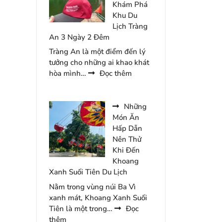
Nên
Khám Phá
Bỏ
Khu Du
Qua
Lịch Tràng
Khi
An 3 Ngày 2 Đêm
Đến
Tràng An là một điểm đến lý
Du
tưởng cho những ai khao khát
Lịch
:
hòa mình…
Đọc thêm
Hàn
Review
Quốc
Kinh
Nghiệm
Những
Khám
Món Ăn
Phá
Hấp Dẫn
Khu
Nên Thử
Du
Khi Đến
Lịch
Khoang
Tràng
Xanh Suối Tiên Du Lịch
An
Nằm trong vùng núi Ba Vì
3
xanh mát, Khoang Xanh Suối
Ngày
Tiên là một trong…
Đọc
2
:
thêm