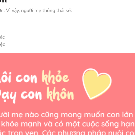
ớn. Vì vậy, người mẹ thông thái sẽ:
hác
iệc