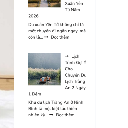
Lưu
Xuân Yên
Trú
Tử Năm
Tại
2026
Minawa
Du xuân Yên Tử không chỉ là
Kênh
một chuyến đi ngắn ngày, mà
Gà
:
còn là…
Đọc thêm
Resort
Dự
Trù
Ngân
Lịch
Sách
Trình Gợi Ý
Cho
Cho
Chuyến
Chuyến Du
Du
Lịch Tràng
Xuân
An 2 Ngày
Yên
1 Đêm
Tử
Khu du lịch Tràng An ở Ninh
Năm
Bình là một kiệt tác thiên
2026
:
nhiên kỳ…
Đọc thêm
Lịch
Trình