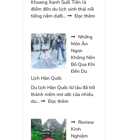
Khoang Xanh Suối Tiên là
Chúc
điểm đến du lịch sinh thái nổi
Năm
:
tiếng nằm dưới…
Đọc thêm
2026
Cẩm
Nang
Đến
Những
Khoang
Món Ăn
Xanh
Ngon
Suối
Không Nên
Tiên
Bỏ Qua Khi
Du
Đến Du
Lịch
Lịch Hàn Quốc
2
Du lịch Hàn Quốc từ lâu đã trở
Ngày
thành niềm mơ ước của nhiều
1
:
du…
Đọc thêm
Đêm
Những
Món
Ăn
Review
Ngon
Kinh
Không
Nghiệm