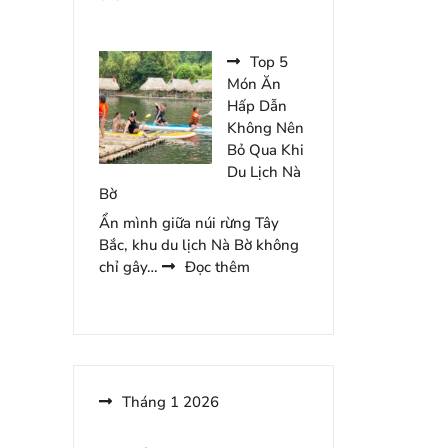
Đêm
Những
Món
Ăn
Top 5
Hấp
Món Ăn
Dẫn
Hấp Dẫn
Nên
Không Nên
Thử
Bỏ Qua Khi
Khi
Du Lịch Nà
Đến
Bờ
Khoang
Ẩn mình giữa núi rừng Tây
Xanh
Bắc, khu du lịch Nà Bờ không
Suối
:
chỉ gây…
Đọc thêm
Tiên
Top
Du
5
Lịch
Món
Ăn
Hấp
Dẫn
Tháng 1 2026
Không
Nên