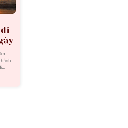
 đi
ngày
tâm
 thành
đi…