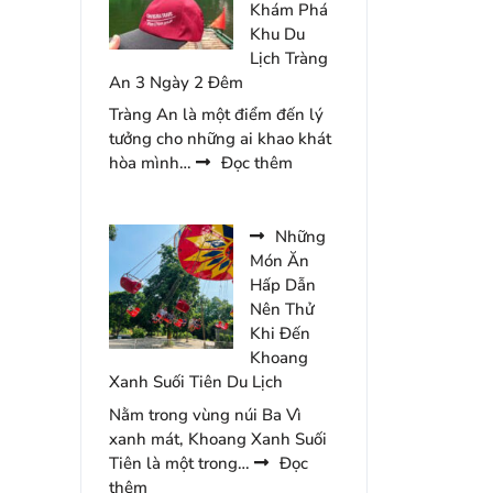
Nên
Khám Phá
Bỏ
Khu Du
Qua
Lịch Tràng
Khi
An 3 Ngày 2 Đêm
Đến
Tràng An là một điểm đến lý
Du
tưởng cho những ai khao khát
Lịch
:
hòa mình…
Đọc thêm
Hàn
Review
Quốc
Kinh
Nghiệm
Những
Khám
Món Ăn
Phá
Hấp Dẫn
Khu
Nên Thử
Du
Khi Đến
Lịch
Khoang
Tràng
Xanh Suối Tiên Du Lịch
An
Nằm trong vùng núi Ba Vì
3
xanh mát, Khoang Xanh Suối
Ngày
Tiên là một trong…
Đọc
2
:
thêm