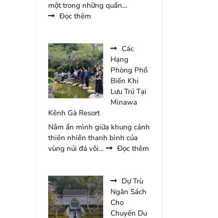
một trong những quần…
:
Đọc thêm
Top
5
Khu
Các
Vực
Hạng
Thu
Phòng Phổ
Hút
Biến Khi
Du
Lưu Trú Tại
Khách
Minawa
Tại
Kênh Gà Resort
Tam
Nằm ẩn mình giữa khung cảnh
Chúc
thiên nhiên thanh bình của
Năm
:
vùng núi đá vôi…
Đọc thêm
2026
Các
Hạng
Phòng
Dự Trù
Phổ
Ngân Sách
Biến
Cho
Khi
Chuyến Du