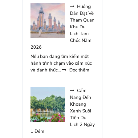
Gợi
Hướng
Ý
Dẫn Đặt Vé
Cho
Tham Quan
Chuyến
Khu Du
Du
Lịch Tam
Lịch
Chúc Năm
Tràng
2026
An
Nếu bạn đang tìm kiếm một
2
hành trình chạm vào cảm xúc
Ngày
:
và đánh thức…
Đọc thêm
1
Hướng
Đêm
Dẫn
Đặt
Cẩm
Vé
Nang Đến
Tham
Khoang
Quan
Xanh Suối
Khu
Tiên Du
Du
Lịch 2 Ngày
Lịch
1 Đêm
Tam