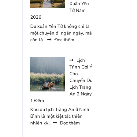
Lưu
Xuân Yên
Trú
Tử Năm
Tại
2026
Minawa
Du xuân Yên Tử không chỉ là
Kênh
một chuyến đi ngắn ngày, mà
Gà
:
còn là…
Đọc thêm
Resort
Dự
Trù
Ngân
Lịch
Sách
Trình Gợi Ý
Cho
Cho
Chuyến
Chuyến Du
Du
Lịch Tràng
Xuân
An 2 Ngày
Yên
1 Đêm
Tử
Khu du lịch Tràng An ở Ninh
Năm
Bình là một kiệt tác thiên
2026
:
nhiên kỳ…
Đọc thêm
Lịch
Trình