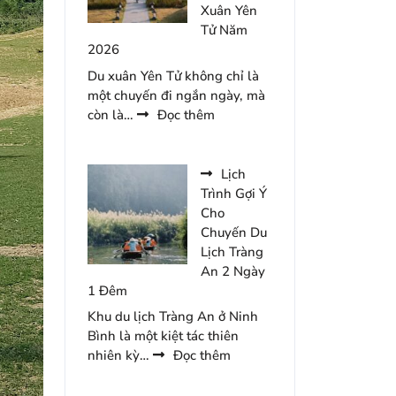
Lưu
Xuân Yên
Trú
Tử Năm
Tại
2026
Minawa
Du xuân Yên Tử không chỉ là
Kênh
một chuyến đi ngắn ngày, mà
Gà
:
còn là…
Đọc thêm
Resort
Dự
Trù
Ngân
Lịch
Sách
Trình Gợi Ý
Cho
Cho
Chuyến
Chuyến Du
Du
Lịch Tràng
Xuân
An 2 Ngày
Yên
1 Đêm
Tử
Khu du lịch Tràng An ở Ninh
Năm
Bình là một kiệt tác thiên
2026
:
nhiên kỳ…
Đọc thêm
Lịch
Trình