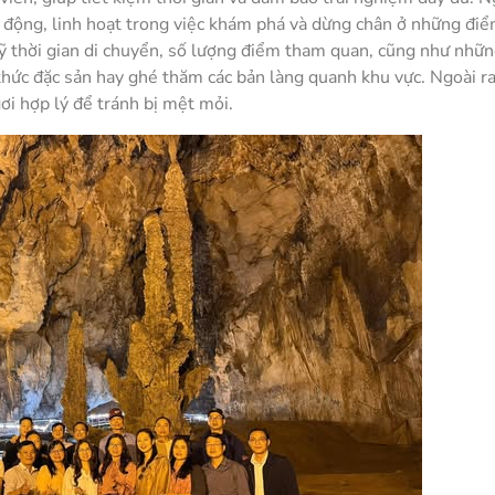
chủ động, linh hoạt trong việc khám phá và dừng chân ở những đi
kỹ thời gian di chuyển, số lượng điểm tham quan, cũng như nhữ
hức đặc sản hay ghé thăm các bản làng quanh khu vực. Ngoài r
gơi hợp lý để tránh bị mệt mỏi.