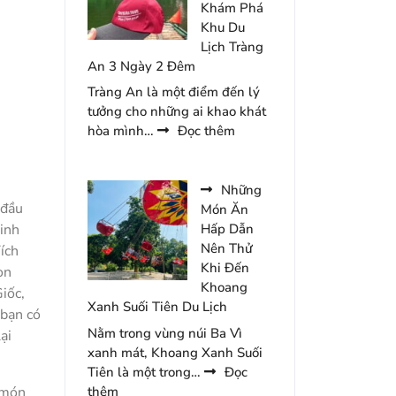
Nên
Khám Phá
Bỏ
Khu Du
Qua
Lịch Tràng
Khi
An 3 Ngày 2 Đêm
Đến
Tràng An là một điểm đến lý
Du
tưởng cho những ai khao khát
Lịch
:
hòa mình…
Đọc thêm
Hàn
Review
Quốc
Kinh
Nghiệm
Những
 đầu
Khám
Món Ăn
Phá
inh
Hấp Dẫn
Khu
Nên Thử
ích
Du
Khi Đến
on
Lịch
Khoang
iốc,
Tràng
Xanh Suối Tiên Du Lịch
 bạn có
An
Nằm trong vùng núi Ba Vì
ại
3
xanh mát, Khoang Xanh Suối
Ngày
Tiên là một trong…
Đọc
2
:
thêm
 món