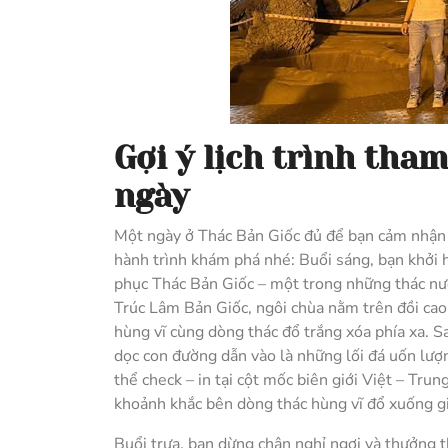
Gợi ý lịch trình tha
ngày
Một ngày ở Thác Bản Giốc đủ để bạn cảm nhận t
hành trình khám phá nhé: Buổi sáng, bạn khởi 
phục Thác Bản Giốc – một trong những thác nư
Trúc Lâm Bản Giốc, ngôi chùa nằm trên đồi cao,
hùng vĩ cùng dòng thác đổ trắng xóa phía xa. 
dọc con đường dẫn vào là những lối đá uốn lượn
thể check – in tại cột mốc biên giới Việt – Tru
khoảnh khắc bên dòng thác hùng vĩ đổ xuống gi
Buổi trưa, bạn dừng chân nghỉ ngơi và thưởng 