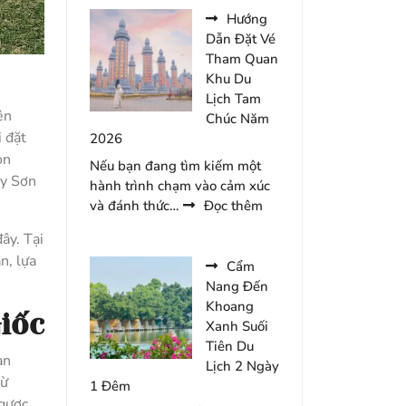
Gợi
Hướng
Ý
Dẫn Đặt Vé
Cho
Tham Quan
Chuyến
Khu Du
Du
Lịch Tam
ên
Lịch
Chúc Năm
i đặt
Tràng
2026
An
òn
Nếu bạn đang tìm kiếm một
2
ây Sơn
hành trình chạm vào cảm xúc
Ngày
:
và đánh thức…
Đọc thêm
1
Hướng
Đêm
ây. Tại
Dẫn
n, lựa
Đặt
Cẩm
Vé
Nang Đến
Tham
Khoang
iốc
Quan
Xanh Suối
Khu
Tiên Du
an
Du
Lịch 2 Ngày
từ
Lịch
1 Đêm
Ngược
Tam