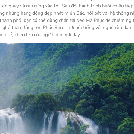
lợn quay và rau rừng xào tỏi. Sau đó, hành trình buổi chiều tiếp
 những hang động đẹp nhất miền Bắc, nổi bật với hệ thống n
ề thành phố, bạn có thể dừng chân tại đèo Mã Phục để chiêm ng
 ghé thăm làng rèn Phúc Sen – nơi nổi tiếng với nghề rèn dao 
nh tế, khéo léo của người dân nơi đây.