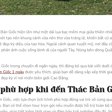
c Bản Giốc hiện lên như một dải lụa bạc mềm mại giữa thiên nhi
t tạo nên khung cảnh vừa nên thơ vừa tráng lệ, khiến bất cứ a
 đẹp kỳ diệu của tạo hóa. Ngoài cảnh quan tuyệt mỹ, nơi đây c
, phản ánh cuộc sống bình dị của người Tày, Nùng bên dòng Qu
iốc trong chuyến đi ngắn ngày, thì đừng bỏ qua bài viết dưới đ
n Giốc 1 ngày
được yêu thích, giúp bạn dễ dàng sắp xếp thời gia
đẹp kỳ vĩ nơi miền biên giới Cao Bằng.
 phù hợp khi đến Thác Bản G
 Giốc, việc lựa chọn lịch trình phù hợp đóng vai trò vô cùng qu
ẹn. Bạn có thể chọn tour trọn gói nếu muốn được hỗ trợ toàn bộ 
iên, giúp tiết kiệm thời gian và đảm bảo trải nghiệm đầy đủ. 