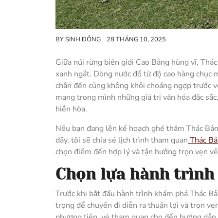
BY
SINH ĐỒNG
28 THÁNG 10, 2025
Giữa núi rừng biên giới Cao Bằng hùng vĩ, Thá
xanh ngắt. Dòng nước đổ từ độ cao hàng chục mé
chân đến cũng không khỏi choáng ngợp trước vẻ
mang trong mình những giá trị văn hóa đặc sắc
hiền hòa.
Nếu bạn đang lên kế hoạch ghé thăm Thác Bản G
đây, tôi sẽ chia sẻ lịch trình tham quan
Thác Bả
chọn điểm đến hợp lý và tận hưởng trọn vẹn vẻ 
Chọn lựa hành trình
Trước khi bắt đầu hành trình khám phá Thác Bản
trọng để chuyến đi diễn ra thuận lợi và trọn v
phương tiện, vé tham quan cho đến hướng dẫn v