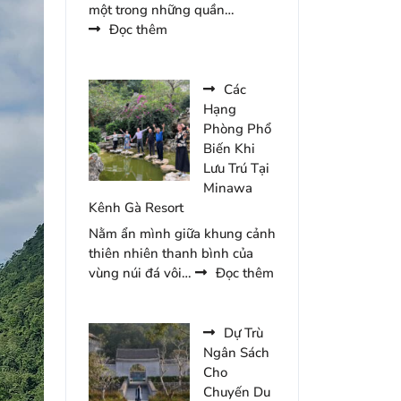
một trong những quần…
:
Đọc thêm
Top
5
Khu
Các
Vực
Hạng
Thu
Phòng Phổ
Hút
Biến Khi
Du
Lưu Trú Tại
Khách
Minawa
Tại
Kênh Gà Resort
Tam
Nằm ẩn mình giữa khung cảnh
Chúc
thiên nhiên thanh bình của
Năm
:
vùng núi đá vôi…
Đọc thêm
2026
Các
Hạng
Phòng
Dự Trù
Phổ
Ngân Sách
Biến
Cho
Khi
Chuyến Du