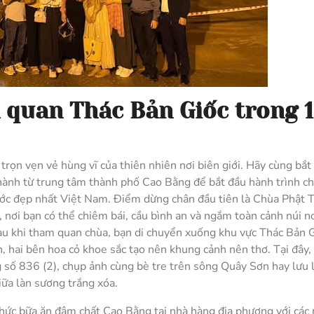
m quan Thác Bản Giốc trong 1
rọn vẹn vẻ hùng vĩ của thiên nhiên nơi biên giới. Hãy cùng bắt
hành từ trung tâm thành phố Cao Bằng để bắt đầu hành trình ch
ớc đẹp nhất Việt Nam. Điểm dừng chân đầu tiên là Chùa Phật T
 nơi bạn có thể chiêm bái, cầu bình an và ngắm toàn cảnh núi n
Sau khi tham quan chùa, bạn di chuyển xuống khu vực Thác Bản G
, hai bên hoa cỏ khoe sắc tạo nên khung cảnh nên thơ. Tại đây,
ng số 836 (2), chụp ảnh cùng bè tre trên sông Quây Sơn hay lưu l
ữa làn sương trắng xóa.
thức bữa ăn đậm chất Cao Bằng tại nhà hàng địa phương với các