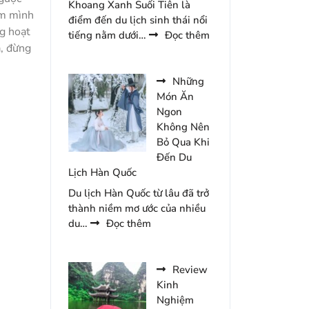
Khoang Xanh Suối Tiên là
Chúc
ểm mình
điểm đến du lịch sinh thái nổi
Năm
ng hoạt
:
tiếng nằm dưới…
Đọc thêm
2026
a, đừng
Cẩm
Nang
Đến
Những
Khoang
Món Ăn
Xanh
Ngon
Suối
Không Nên
Tiên
Bỏ Qua Khi
Du
Đến Du
Lịch
Lịch Hàn Quốc
2
Du lịch Hàn Quốc từ lâu đã trở
Ngày
thành niềm mơ ước của nhiều
1
:
du…
Đọc thêm
Đêm
Những
Món
Ăn
Review
Ngon
Kinh
Không
Nghiệm