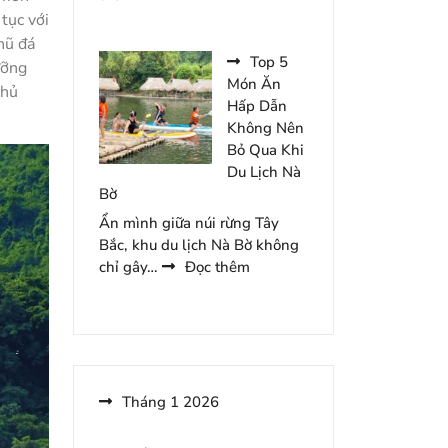
Đêm
Những
 tục với
Món
hũ đá
Ăn
Top 5
ưỡng
Hấp
Món Ăn
thủ
Dẫn
Hấp Dẫn
Nên
Không Nên
Thử
Bỏ Qua Khi
Khi
Du Lịch Nà
Đến
Bờ
Khoang
Ẩn mình giữa núi rừng Tây
Xanh
Bắc, khu du lịch Nà Bờ không
Suối
:
chỉ gây…
Đọc thêm
Tiên
Top
Du
5
Lịch
Món
Ăn
Hấp
Dẫn
Tháng 1 2026
Không
Nên