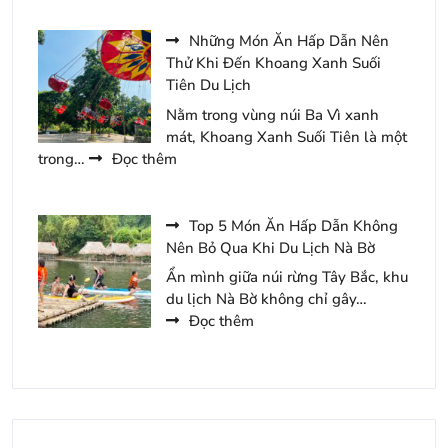
Đến
Kinh
Du
Nghiệm
Những Món Ăn Hấp Dẫn Nên
Lịch
Khám
Thử Khi Đến Khoang Xanh Suối
Hàn
Phá
Tiên Du Lịch
Quốc
Khu
Nằm trong vùng núi Ba Vì xanh
Du
mát, Khoang Xanh Suối Tiên là một
Lịch
:
trong…
Đọc thêm
Tràng
Những
An
Món
3
Ăn
Top 5 Món Ăn Hấp Dẫn Không
Ngày
Hấp
Nên Bỏ Qua Khi Du Lịch Nà Bờ
2
Dẫn
Ẩn mình giữa núi rừng Tây Bắc, khu
Đêm
Nên
du lịch Nà Bờ không chỉ gây…
Thử
:
Đọc thêm
Khi
Top
Đến
5
Khoang
Món
Xanh
Ăn
Suối
Hấp
Tiên