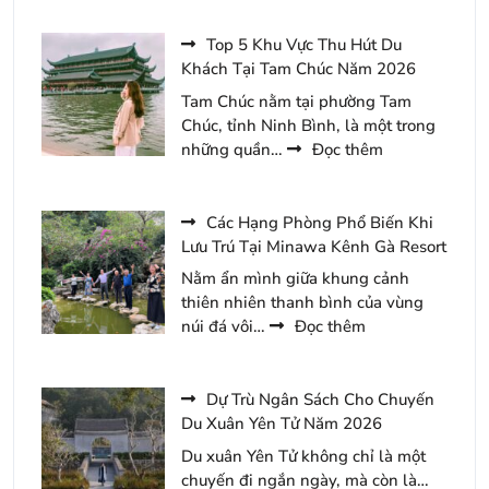
Top 5 Khu Vực Thu Hút Du
Khách Tại Tam Chúc Năm 2026
Tam Chúc nằm tại phường Tam
Chúc, tỉnh Ninh Bình, là một trong
:
những quần…
Đọc thêm
Top
5
Khu
Các Hạng Phòng Phổ Biến Khi
Vực
Lưu Trú Tại Minawa Kênh Gà Resort
Thu
Nằm ẩn mình giữa khung cảnh
Hút
thiên nhiên thanh bình của vùng
Du
:
núi đá vôi…
Đọc thêm
Khách
Các
Tại
Hạng
Tam
Phòng
Dự Trù Ngân Sách Cho Chuyến
Chúc
Phổ
Du Xuân Yên Tử Năm 2026
Năm
Biến
Du xuân Yên Tử không chỉ là một
2026
Khi
chuyến đi ngắn ngày, mà còn là…