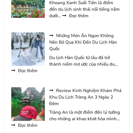
Khoang Xanh Suối Tiên là điểm
1
Quan
đến du lịch sinh thái nổi tiếng nằm
Đêm
Khu
:
dưới…
Đọc thêm
Du
Cẩm
Lịch
Nang
Tam
Đến
Những Món Ăn Ngon Không
Chúc
Khoang
Nên Bỏ Qua Khi Đến Du Lịch Hàn
Năm
Xanh
Quốc
2026
Suối
Du lịch Hàn Quốc từ lâu đã trở
Tiên
thành niềm mơ ước của nhiều du…
Du
:
Đọc thêm
Lịch
Những
2
Món
Ngày
Ăn
Review Kinh Nghiệm Khám Phá
1
Ngon
Khu Du Lịch Tràng An 3 Ngày 2
Đêm
Không
Đêm
Nên
Tràng An là một điểm đến lý tưởng
Bỏ
cho những ai khao khát hòa mình…
Qua
:
Đọc thêm
Khi
Review