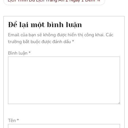
Lịch Trình Du Lịch Tràng An 2 Ngày 1 Đêm
viết
Để lại một bình luận
Email của bạn sẽ không được hiển thị công khai.
Các
trường bắt buộc được đánh dấu
*
Bình luận
*
Tên
*