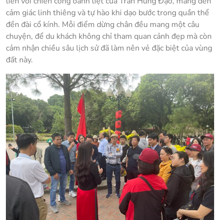
liền với chiến công oanh liệt của Trần Hưng Đạo, mang đến
cảm giác linh thiêng và tự hào khi dạo bước trong quần thể
đền đài cổ kính. Mỗi điểm dừng chân đều mang một câu
chuyện, để du khách không chỉ tham quan cảnh đẹp mà còn
cảm nhận chiều sâu lịch sử đã làm nên vẻ đặc biệt của vùng
đất này.