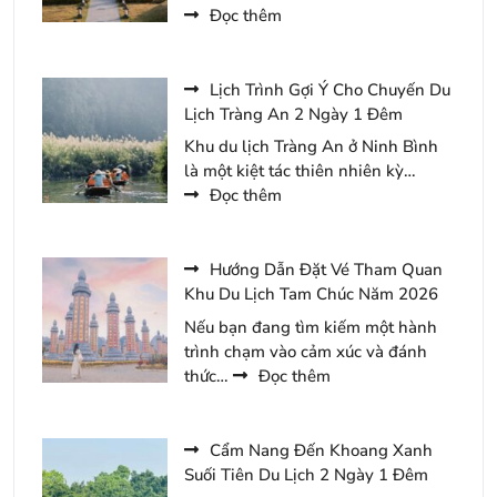
Lưu
:
Đọc thêm
Trú
Dự
Tại
Trù
Minawa
Ngân
Lịch Trình Gợi Ý Cho Chuyến Du
Kênh
Sách
Lịch Tràng An 2 Ngày 1 Đêm
Gà
Cho
Khu du lịch Tràng An ở Ninh Bình
Resort
Chuyến
là một kiệt tác thiên nhiên kỳ…
Du
:
Đọc thêm
Xuân
Lịch
Yên
Trình
Tử
Gợi
Hướng Dẫn Đặt Vé Tham Quan
Năm
Ý
Khu Du Lịch Tam Chúc Năm 2026
2026
Cho
Nếu bạn đang tìm kiếm một hành
Chuyến
trình chạm vào cảm xúc và đánh
Du
:
thức…
Đọc thêm
Lịch
Hướng
Tràng
Dẫn
An
Đặt
Cẩm Nang Đến Khoang Xanh
2
Vé
Suối Tiên Du Lịch 2 Ngày 1 Đêm
Ngày
Tham