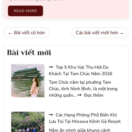
READ MORE
Điều
Bài viết cũ hơn
Các bài viết mới hơn
hướng
bài
Bài viết mới
viết
Top 5 Khu Vực Thu Hút Du
Khách Tại Tam Chúc Năm 2026
Tam Chúc nằm tại phường Tam
Chúc, tỉnh Ninh Bình, là một trong
:
những quần…
Đọc thêm
Top
5
Khu
Các Hạng Phòng Phổ Biến Khi
Vực
Lưu Trú Tại Minawa Kênh Gà Resort
Thu
Nằm ẩn mình giữa khung cảnh