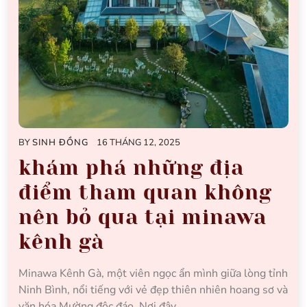
BY
SINH ĐỒNG
16 THÁNG 12, 2025
khám phá những địa
điểm tham quan không
nên bỏ qua tại minawa
kênh gà
Minawa Kênh Gà, một viên ngọc ẩn mình giữa lòng tỉnh
Ninh Bình, nổi tiếng với vẻ đẹp thiên nhiên hoang sơ và
văn hóa Mường độc đáo. Nơi đây…