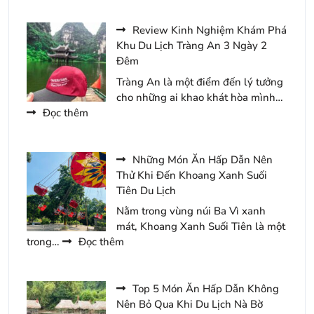
2
Món
Ngày
Ăn
Review Kinh Nghiệm Khám Phá
1
Ngon
Khu Du Lịch Tràng An 3 Ngày 2
Đêm
Không
Đêm
Nên
Tràng An là một điểm đến lý tưởng
Bỏ
cho những ai khao khát hòa mình…
Qua
:
Đọc thêm
Khi
Review
Đến
Kinh
Du
Nghiệm
Những Món Ăn Hấp Dẫn Nên
Lịch
Khám
Thử Khi Đến Khoang Xanh Suối
Hàn
Phá
Tiên Du Lịch
Quốc
Khu
Nằm trong vùng núi Ba Vì xanh
Du
mát, Khoang Xanh Suối Tiên là một
Lịch
:
trong…
Đọc thêm
Tràng
Những
An
Món
3
Ăn
Top 5 Món Ăn Hấp Dẫn Không
Ngày
Hấp
Nên Bỏ Qua Khi Du Lịch Nà Bờ
2