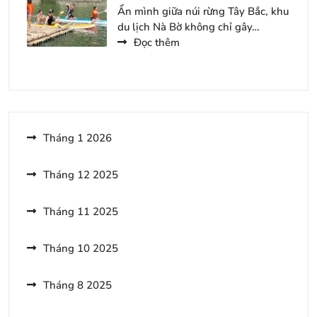
Dẫn
Ẩn mình giữa núi rừng Tây Bắc, khu
Đêm
Nên
du lịch Nà Bờ không chỉ gây…
Thử
:
Đọc thêm
Khi
Top
Đến
5
Khoang
Món
Xanh
Ăn
Suối
Hấp
Tiên
Dẫn
Tháng 1 2026
Du
Không
Lịch
Nên
Tháng 12 2025
Bỏ
Qua
Tháng 11 2025
Khi
Du
Lịch
Tháng 10 2025
Nà
Bờ
Tháng 8 2025