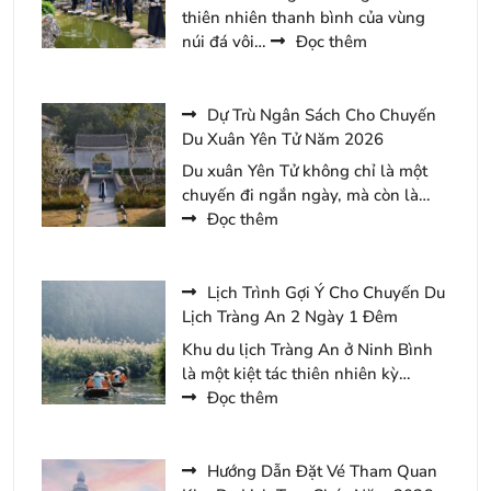
Hút
thiên nhiên thanh bình của vùng
Du
:
núi đá vôi…
Đọc thêm
Khách
Các
Tại
Hạng
Tam
Phòng
Dự Trù Ngân Sách Cho Chuyến
Chúc
Phổ
Du Xuân Yên Tử Năm 2026
Năm
Biến
Du xuân Yên Tử không chỉ là một
2026
Khi
chuyến đi ngắn ngày, mà còn là…
Lưu
:
Đọc thêm
Trú
Dự
Tại
Trù
Minawa
Ngân
Lịch Trình Gợi Ý Cho Chuyến Du
Kênh
Sách
Lịch Tràng An 2 Ngày 1 Đêm
Gà
Cho
Khu du lịch Tràng An ở Ninh Bình
Resort
Chuyến
là một kiệt tác thiên nhiên kỳ…
Du
:
Đọc thêm
Xuân
Lịch
Yên
Trình
Tử
Gợi
Hướng Dẫn Đặt Vé Tham Quan
Năm