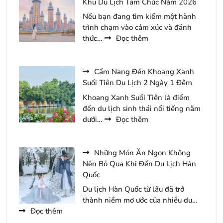
Ý
Khu Du Lịch Tam Chúc Năm 2026
2026
Cho
Nếu bạn đang tìm kiếm một hành
Chuyến
trình chạm vào cảm xúc và đánh
Du
:
thức…
Đọc thêm
Lịch
Hướng
Tràng
Dẫn
An
Đặt
Cẩm Nang Đến Khoang Xanh
2
Vé
Suối Tiên Du Lịch 2 Ngày 1 Đêm
Ngày
Tham
Khoang Xanh Suối Tiên là điểm
1
Quan
đến du lịch sinh thái nổi tiếng nằm
Đêm
Khu
:
dưới…
Đọc thêm
Du
Cẩm
Lịch
Nang
Tam
Đến
Những Món Ăn Ngon Không
Chúc
Khoang
Nên Bỏ Qua Khi Đến Du Lịch Hàn
Năm
Xanh
Quốc
2026
Suối
Du lịch Hàn Quốc từ lâu đã trở
Tiên
thành niềm mơ ước của nhiều du…
Du
:
Đọc thêm
Lịch
Những